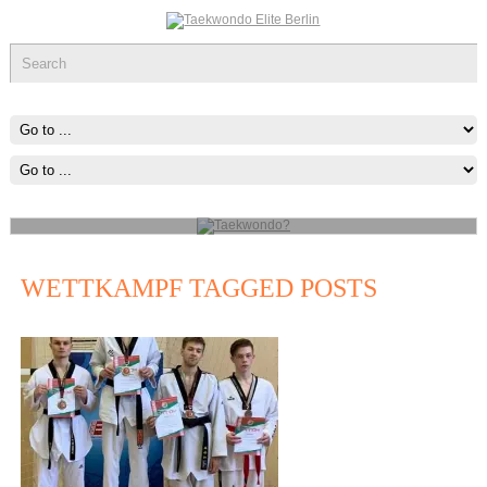
Taekwondo?
Kopfhöhe, gedreht, gesprungen, doppelt oder dreifach und
Fausttechniken, vor allem Fauststöße zum Angriff und Blocks zur
Verteidigung.
mehr...
WETTKAMPF TAGGED POSTS