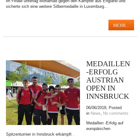
im Finale unterlag Mohamad gegen den Kämpfer aus England und
sicherte sich eine weitere Silbermedaille in Luxemburg...
MEHR...
MEDAILLEN
-ERFOLG
AUSTRIAN
OPEN IN
INNSBRUCK
06/06/2018
, Posted
in
News
,
No comments
Medaillen -Erfolg auf
europäischen
Spitzenturnier in Innsbruck erkämpft .