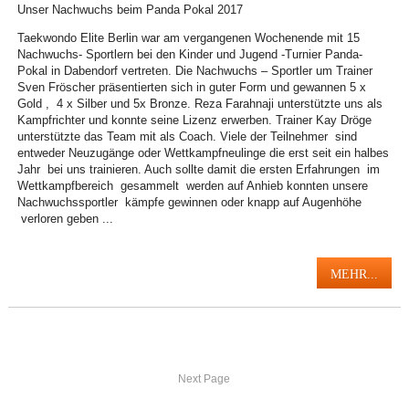
Unser Nachwuchs beim Panda Pokal 2017
Taekwondo Elite Berlin war am vergangenen Wochenende mit 15
Nachwuchs- Sportlern bei den Kinder und Jugend -Turnier Panda-
Pokal in Dabendorf vertreten. Die Nachwuchs – Sportler um Trainer
Sven Fröscher präsentierten sich in guter Form und gewannen 5 x
Gold , 4 x Silber und 5x Bronze. Reza Farahnaji unterstützte uns als
Kampfrichter und konnte seine Lizenz erwerben. Trainer Kay Dröge
unterstützte das Team mit als Coach. Viele der Teilnehmer sind
entweder Neuzugänge oder Wettkampfneulinge die erst seit ein halbes
Jahr bei uns trainieren. Auch sollte damit die ersten Erfahrungen im
Wettkampfbereich gesammelt werden auf Anhieb konnten unsere
Nachwuchssportler kämpfe gewinnen oder knapp auf Augenhöhe
verloren geben ...
MEHR...
Next Page