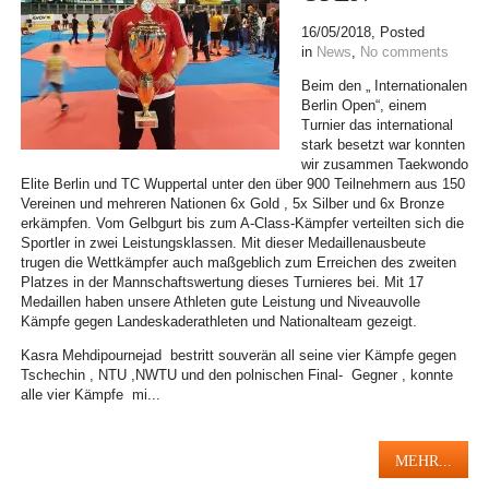
16/05/2018
, Posted
in
News
,
No comments
Beim den „ Internationalen
Berlin Open“, einem
Turnier das international
stark besetzt war konnten
wir zusammen Taekwondo
Elite Berlin und TC Wuppertal unter den über 900 Teilnehmern aus 150
Vereinen und mehreren Nationen 6x Gold , 5x Silber und 6x Bronze
erkämpfen. Vom Gelbgurt bis zum A-Class-Kämpfer verteilten sich die
Sportler in zwei Leistungsklassen. Mit dieser Medaillenausbeute
trugen die Wettkämpfer auch maßgeblich zum Erreichen des zweiten
Platzes in der Mannschaftswertung dieses Turnieres bei. Mit 17
Medaillen haben unsere Athleten gute Leistung und Niveauvolle
Kämpfe gegen Landeskaderathleten und Nationalteam gezeigt.
Kasra Mehdipournejad bestritt souverän all seine vier Kämpfe gegen
Tschechin , NTU ,NWTU und den polnischen Final- Gegner , konnte
alle vier Kämpfe mi...
MEHR...