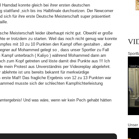
 Hamdad konnte gleich bei ihrer ersten deutschen
g stattfand ,sich bis ins Halbfinale durchsetzen. Der Newcomer
nd sich für ihre erste Deutsche Meisterschaft super präsentiert
ille.
he Meisterschaft leider überhaupt nicht gut. Obwohl er große
hte er trotzdem zu starten. Weil das noch nicht genug war konnte
VI
mpfes mit 10 zu 10 Punkten den Kampf offen gestalten , aber
egner auf Mohammed gelegt so , dass unser Sportler zu Fall
Sportf
n Kampf unterbrach ( Kaliyo ) während Mohammed dann am
h zum Kopf getreten und löste damit drei Punkte aus !!! Ich
rde mein Protest aus Unverständnis per Videoreplay abgelehnt.
 ablehnte ist uns bereits bekannt für merkwürdige
 erste Mal!! Das fragliche Ergebnis von 12 zu 13 Punkten war
mmed musste sich der schlechten Kampfrichterleistung
amtergebnis! Und was wäre, wenn wir kein Pech gehabt hätten
Unser