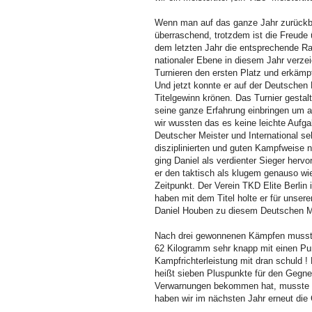
Wenn man auf das ganze Jahr zurückbli
überraschend, trotzdem ist die Freude ü
dem letzten Jahr die entsprechende Ra
nationaler Ebene in diesem Jahr verzei
Turnieren den ersten Platz und erkämpf
Und jetzt konnte er auf der Deutschen 
Titelgewinn krönen. Das Turnier gestalt
seine ganze Erfahrung einbringen um am
wir wussten das es keine leichte Aufga
Deutscher Meister und International se
disziplinierten und guten Kampfweise 
ging Daniel als verdienter Sieger herv
er den taktisch als klugem genauso wi
Zeitpunkt. Der Verein TKD Elite Berlin
haben mit dem Titel holte er für unser
Daniel Houben zu diesem Deutschen Mei
Nach drei gewonnenen Kämpfen musste
62 Kilogramm sehr knapp mit einen Pun
Kampfrichterleistung mit dran schuld 
heißt sieben Pluspunkte für den Gegne
Verwarnungen bekommen hat, musste Ci
haben wir im nächsten Jahr erneut di