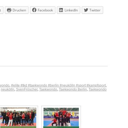
t
Drucken
Facebook
LinkedIn
Twitter
kwondo
,
#elite #tkd #taekwondo #berlin #neukölln #sport #kampfsport
,
,
neukölln
,
SvenFröscher
,
Taekwondo
,
Taekwondo Berlin
,
Taekwondo