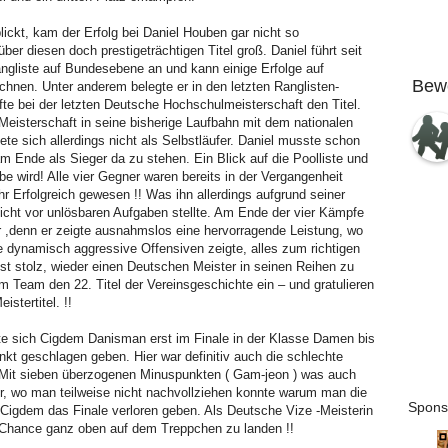
ckt, kam der Erfolg bei Daniel Houben gar nicht so
ber diesen doch prestigeträchtigen Titel groß. Daniel führt seit
ngliste auf Bundesebene an und kann einige Erfolge auf
Bew
chnen. Unter anderem belegte er in den letzten Ranglisten-
te bei der letzten Deutsche Hochschulmeisterschaft den Titel.
Meisterschaft in seine bisherige Laufbahn mit dem nationalen
ete sich allerdings nicht als Selbstläufer. Daniel musste schon
 Ende als Sieger da zu stehen. Ein Blick auf die Poolliste und
be wird! Alle vier Gegner waren bereits in der Vergangenheit
hr Erfolgreich gewesen !! Was ihn allerdings aufgrund seiner
nicht vor unlösbaren Aufgaben stellte. Am Ende der vier Kämpfe
or ,denn er zeigte ausnahmslos eine hervorragende Leistung, wo
e dynamisch aggressive Offensiven zeigte, alles zum richtigen
 ist stolz, wieder einen Deutschen Meister in seinen Reihen zu
em Team den 22. Titel der Vereinsgeschichte ein – und gratulieren
stertitel. !!
 sich Cigdem Danisman erst im Finale in der Klasse Damen bis
kt geschlagen geben. Hier war definitiv auch die schlechte
! Mit sieben überzogenen Minuspunkten ( Gam-jeon ) was auch
r, wo man teilweise nicht nachvollziehen konnte warum man die
Spons
gdem das Finale verloren geben. Als Deutsche Vize -Meisterin
e Chance ganz oben auf dem Treppchen zu landen !!