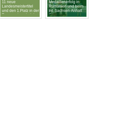
11 neue
Medaillenerfolg in
Landesmeistertitel
Rumänien und beim
und den 1.Platz in der
Int. Sachsen-Anhalt
Teamwertung bei den
Cup
TVBB Masters