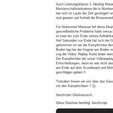
Auch Leistungsklasse 1- Neuling Manal
Meisterschaftsteilnahme die in Nürnber
hat sich im Laufe der Zeit gesteigert u
und gewann auf Anhieb die Bronzemeda
Für Mohmmed Mansour lief diese Deutsc
gesundheitliche Probleme hatte versuc
er zwar bis zum Ende seines Auftaktka
fünf Sekunden vor Ende hat sich der G
gekommen ist wo der Kampfrichter de
Boden lag hat der Gegner am Boden noc
zog die Video- Replay Karte leider wu
Der Kampfrichter der unser Videoreplay
Entscheidungen, denn es war nicht das
am Ende auf dem Scoreboard und Moha
geschlagen geben !!
Trotzdem freuen wir uns über das Ges
mit den Kampfrichtern ?
🤔
Herzlichen
Glückwunsch
,
Diese Diashow benötigt JavaScript.