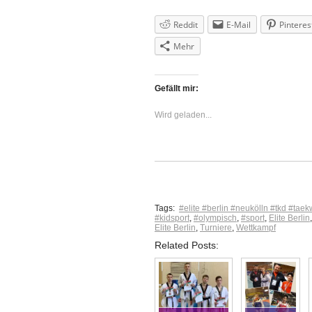
Reddit
E-Mail
Pinteres
Mehr
Gefällt mir:
Wird geladen...
Tags:
#elite #berlin #neukölln #tkd #tae
#kidsport
,
#olympisch
,
#sport
,
Elite Berlin
Elite Berlin
,
Turniere
,
Wettkampf
Related Posts: