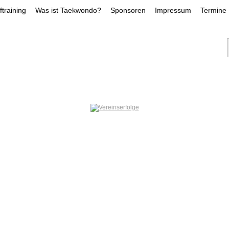
training
Was ist Taekwondo?
Sponsoren
Impressum
Termine
NS-ERFOLGE
TRAINER
LEISTUNGSKADE
DILARA DEMIRLI
INAN HUEN
KAY DRÖ
ÖGCE
SOFIIA PERNAROVSKA
ILAYDA GÖ
RFOLGE
JOSHUA HELD
NOAH CHAE
SAMI DIMA
folg, was immer du
t ,Fang Damit An!