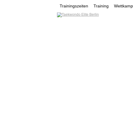
Trainingszeiten
Training
Wettkampf
HOME
NEWS
VEREI
MOHAMAD MAHMOUD
YURII LYNOK
YUSUF G
VEREINSE
NONTAWAT YOOSOMSRI
Werde ein Teil des sportlichen Er
tun kannst oder wovon du träums
mehr...