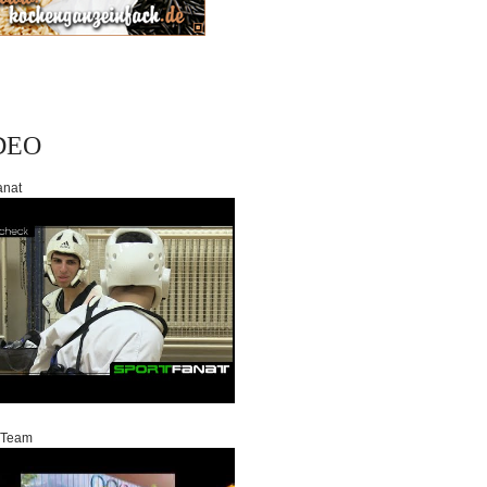
DEO
anat
 Team