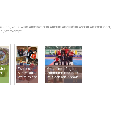
kwondo
,
#elite #tkd #taekwondo #berlin #neukölln #sport #kampfsport
,
in
,
Wettkampf
ird
Zweimal
Medaillenerfolg in
er
Silber auf
Rumänien und beim
Weltturniere
Int. Sachsen-Anhalt
erkämpft ,
Cup