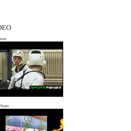
DEO
anat
 Team