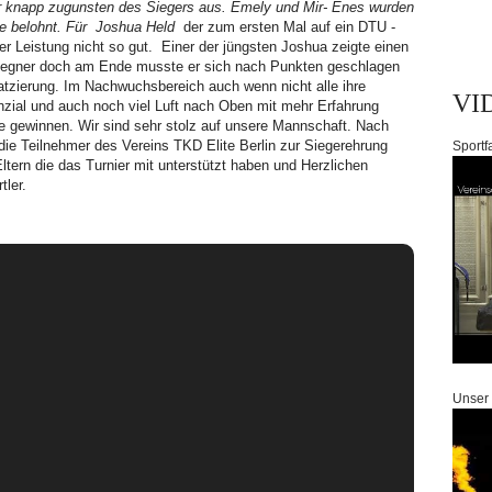
hr knapp zugunsten des Siegers aus. Emely und Mir- Enes wurden
lle belohnt. Für Joshua Held
der zum ersten Mal auf ein DTU -
uter Leistung nicht so gut. Einer der jüngsten Joshua zeigte einen
egner doch am Ende musste er sich nach Punkten geschlagen
atzierung. Im Nachwuchsbereich auch wenn nicht alle ihre
VI
zial und auch noch viel Luft nach Oben mit mehr Erfahrung
e gewinnen. Wir sind sehr stolz auf unsere Mannschaft. Nach
e Teilnehmer des Vereins TKD Elite Berlin zur Siegerehrung
Sportf
Eltern die das Turnier mit unterstützt haben und Herzlichen
tler.
Unser