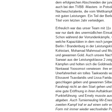
dem erfolgreichen Abschneiden der jung
auch bei den TVBB -Masters in Potsda
Nachwuchstalente, die vom Wettkampft
mit guten Leistungen. Ein Teil der Berl
Titel vom letzten Jahr verteidigen.
Erfreulich war das unser Team mit 11x
war nur dank des unermüdlichen Einsatz
Schon während der Vorrundenkämpfe, w
welche Kapazitäten in dem noch jung
Berlin / Brandenburg in der Leistung
Kohistani, Mohamad Mahmoud und Moha
und gewannen Gold. Auch unsere Nac
Sarwari aus der Leistungsklasse 2 zeig
Kämpfen und holten sich die Goldmed
Nontawat Yoosomsri verwiesen ihre erf
Unerfahrenheit ein tolles Taekwondo wu
Elissavet Tsavdaridis und Lissa Farid
geschlagen geben und gewannen Silber.
Farahnaji nicht an den Start gehen und 
eine gute Eröffnung in ihren Auftaktka
Punkteführung und Emely musste
aus
abgeben. Auch Turnierneuling Mir-Enes
zweiten Kampf traf er auf einen sehr er
Form mit immer wieder wechselnder Pu