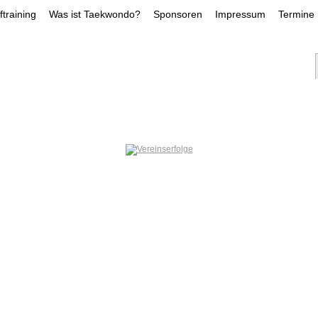
training
Was ist Taekwondo?
Sponsoren
Impressum
Termine
NS-ERFOLGE
TRAINER
LEISTUNGSKADE
DILARA DEMIRLI
INAN HUEN
KAY DRÖ
ÖGCE
SOFIIA PERNAROVSKA
ILAYDA GÖ
RFOLGE
JOSHUA HELD
NOAH CHAE
SAMI DIMA
folg, was immer du
t ,Fang Damit An!