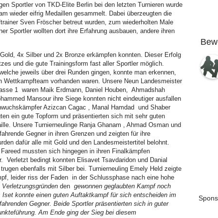
en Sportler von TKD-Elite Berlin bei den letzten Turnieren wurde
m wieder eifrig Medaillen gesammelt. Dabei überzeugten die
rainer Sven Fröscher betreut wurden, zum wiederholten Male
iner Sportler wollten dort ihre Erfahrung ausbauen, andere ihren
Bew
 Gold, 4x Silber und 2x Bronze erkämpfen konnten. Dieser Erfolg
es und die gute Trainingsform fast aller Sportler möglich.
elche jeweils über drei Runden gingen, konnte man erkennen,
en Wettkampfteam vorhanden waren. Unsere Neun Landesmeister
sklasse 1 waren Maik Erdmann, Daniel Houben, Ahmadshah
mmed Mansour ihre Siege konnten nicht eindeutiger ausfallen
hwuchskämpfer Azizcan Cagac , Manal Hamdad und Shaber
ten ein gute Topform und präsentierten sich mit sehr guten
aille. Unsere Turnierneulinge Ranja Ghanam , Ahmad Osman und
ahrende Gegner in ihren Grenzen und zeigten für ihre
rden dafür alle mit Gold und den Landesmeistertitel belohnt.
a Fareed mussten sich hingegen in ihren Finalkämpfen
 Verletzt bedingt konnten Elisavet Tsavdaridon und Danial
trugen ebenfalls mit Silber bei. Turnierneuling Emely Held zeigte
mpf, leider riss der Faden in der Schlussphase nach eine hohe
 Verletzungsgründen
den
gewonnen geglaubten Kampf noch
 Iset konnte einen guten Auftaktkampf für sich entscheiden im
Spons
fahrenden Gegner. Beide Sportler präsentierten sich in guter
nkteführung. Am Ende ging der Sieg bei diesem