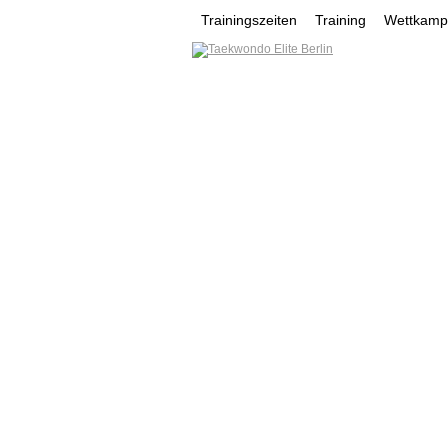
Trainingszeiten
Training
Wettkampf
HOME
NEWS
VEREI
MOHAMAD MAHMOUD
YURII LYNOK
YUSUF G
VEREINSE
NONTAWAT YOOSOMSRI
Werde ein Teil des sportlichen Er
tun kannst oder wovon du träums
mehr...