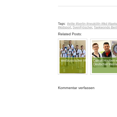
Tags:
#elite #berlin #neukölln #tkd #tae
#kidsport
,
SvenFröscher
,
Taekwondo Berl
Related Posts:
weißrussischer Vizemeister!!
Daniel Houben w
Deutscher Meist
Kommentar verfassen