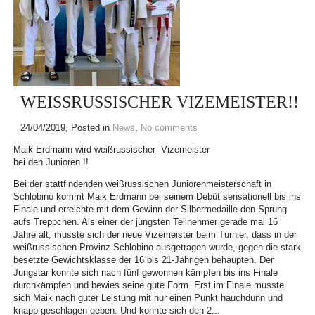
WEISSRUSSISCHER VIZEMEISTER!!
24/04/2019
, Posted in
News
,
No comments
Maik Erdmann wird weißrussischer Vizemeister
bei den Junioren !!
Bei der stattfindenden weißrussischen Juniorenmeisterschaft in
Schlobino kommt Maik Erdmann bei seinem Debüt sensationell bis ins
Finale und erreichte mit dem Gewinn der Silbermedaille den Sprung
aufs Treppchen. Als einer der jüngsten Teilnehmer gerade mal 16
Jahre alt, musste sich der neue Vizemeister beim Turnier, dass in der
weißrussischen Provinz Schlobino ausgetragen wurde, gegen die stark
besetzte Ge
wichtsklasse der 16 bis 21-Jährigen behaupten. Der
Jungstar konnte sich nach fünf gewonnen kämpfen bis ins Finale
durchkämpfen und bewies seine gute Form. Erst im Finale musste
sich Maik nach guter Leistung mit nur einen Punkt hauchdünn und
knapp geschlagen geben. Und konnte sich den 2...