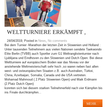
WELTTURNIERE ERKÄMPFT ,
24/04/2019
, Posted in
News
,
No comments
Bei dem Turnier -Marathon der letzten Zeit in Slowenien und Holland :
Unter tausenden Teilnehmern aus vielen Nationen sendete Taekwondo
Elite Berlin (TVBB) auch Sportler zum G1 Weltranglistenturnier nach
Ljublijana und Eindhoven zu den Slowenien und Dutch Open. Bei diese
Weltturniere auf europäischem Boden war das Niveau vor der
anstehende Weltmeisterschaft sehr hoch ,so waren neben fast allen
west- und osteuropäischen Staaten z.B. auch Australien, Türkei,
China, Azerbaijan, Somalia, Canada und die USA vertreten.
Mohamad Mahmoud ( 2.Platz Slowenien Open) und Maik Erdmann
(2.Platz Dutch Open)
konnten sich bei diesem starken Teilnehmerfeld nach vier Kämpfen bis
ins Finale durchkämpfen...
MEHR...