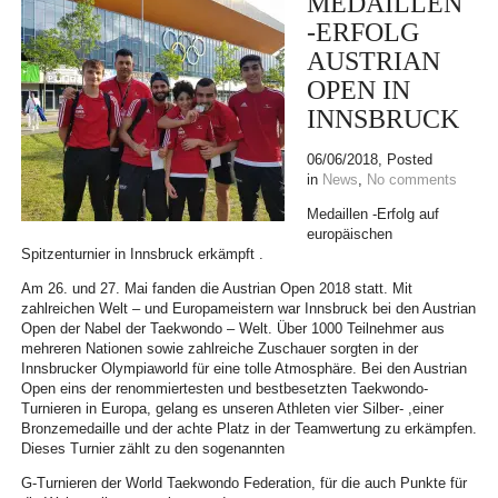
MEDAILLEN
-ERFOLG
AUSTRIAN
OPEN IN
INNSBRUCK
06/06/2018
, Posted
in
News
,
No comments
Medaillen -Erfolg auf
europäischen
Spitzenturnier in Innsbruck erkämpft .
Am 26. und 27. Mai fanden die Austrian Open 2018 statt. Mit
zahlreichen Welt – und Europameistern war Innsbruck bei den Austrian
Open der Nabel der Taekwondo – Welt. Über 1000 Teilnehmer aus
mehreren Nationen sowie zahlreiche Zuschauer sorgten in der
Innsbrucker Olympiaworld für eine tolle Atmosphäre. Bei den Austrian
Open eins der renommiertesten und bestbesetzten Taekwondo-
Turnieren in Europa, gelang es unseren Athleten vier Silber- ,einer
Bronzemedaille und der achte Platz in der Teamwertung zu erkämpfen.
Dieses Turnier zählt zu den sogenannten
G-Turnieren der World Taekwondo Federation, für die auch Punkte für