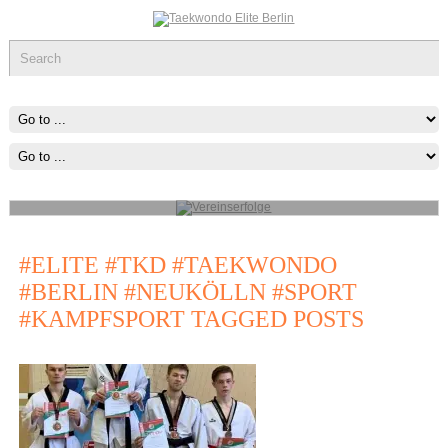
Vereinserfolge
Werde ein Teil des sportlichen Erfolg, was immer du tun kannst oder
wovon du träumst ,Fang Damit An!
mehr...
#ELITE #TKD #TAEKWONDO
#BERLIN #NEUKÖLLN #SPORT
#KAMPFSPORT TAGGED POSTS