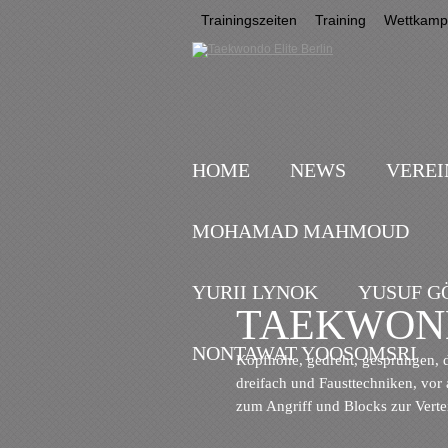
Trainingszeiten
Training
Wettkampf
HOME
NEWS
VEREI
MOHAMAD MAHMOUD
YURII LYNOK
YUSUF G
TAEKWON
NONTAWAT YOOSOMSRI
Kopfhöhe, gedreht, gesprungen, 
dreifach und Fausttechniken, vor 
zum Angriff und Blocks zur Vert