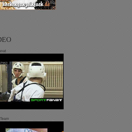
DEO
anat
 Team