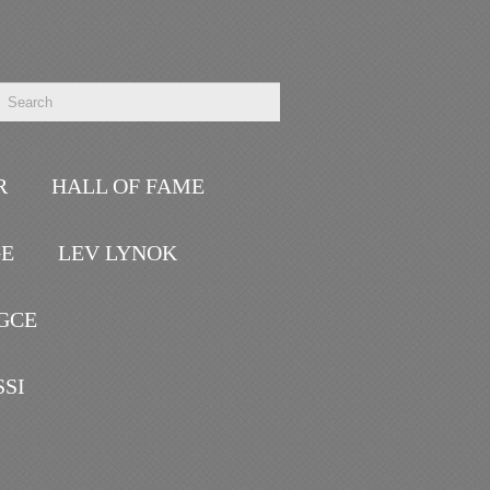
R
HALL OF FAME
GE
LEV LYNOK
GCE
SSI