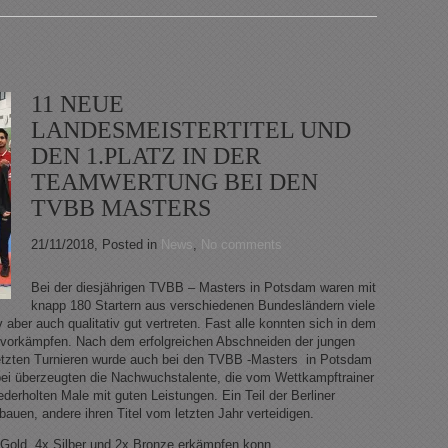
11 NEUE
LANDESMEISTERTITEL UND
DEN 1.PLATZ IN DER
TEAMWERTUNG BEI DEN
TVBB MASTERS
21/11/2018
, Posted in
News
,
No comments
Bei der diesjährigen TVBB – Masters in Potsdam waren mit
knapp 180 Startern aus verschiedenen Bundesländern viele
 aber auch qualitativ gut vertreten. Fast alle konnten sich in dem
ge vorkämpfen. Nach dem erfolgreichen Abschneiden der jungen
 letzten Turnieren wurde auch bei den TVBB -Masters in Potsdam
bei überzeugten die Nachwuchstalente, die vom Wettkampftrainer
erholten Male mit guten Leistungen. Ein Teil der Berliner
sbauen, andere ihren Titel vom letzten Jahr verteidigen.
 Gold, 4x Silber und 2x Bronze erkämpfen konn...