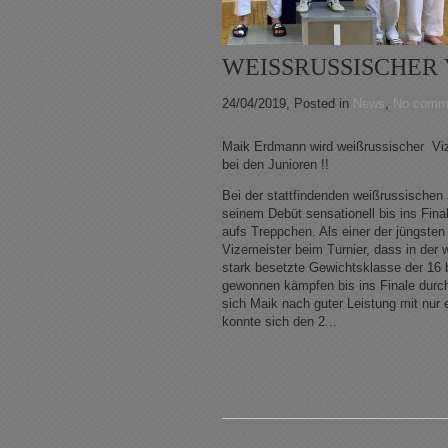
WEISSRUSSISCHER 
24/04/2019
, Posted in
News
,
No comm
Maik Erdmann wird weißrussischer Vi
bei den Junioren !!
Bei der stattfindenden weißrussische
seinem Debüt sensationell bis ins Fina
aufs Treppchen. Als einer der jüngsten
Vizemeister beim Turnier, dass in der
stark besetzte Ge
wichtsklasse der 16 
gewonnen kämpfen bis ins Finale durc
sich Maik nach guter Leistung mit nu
konnte sich den 2...