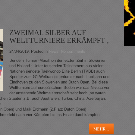
ZWEIMAL SILBER AUF
WELTTURNIERE ERKÄMPFT ,
24/04/2019
, Posted in
News
,
No comments
Bei dem Turnier -Marathon der letzten Zeit in Slowenien
und Holland : Unter tausenden Teilnehmern aus vielen
Nationen sendete Taekwondo Elite Berlin (TVBB) auch
Sportler zum G1 Weltranglistenturnier nach Ljublijana und
Eindhoven zu den Slowenien und Dutch Open. Bei diese
Weltturniere auf europäischem Boden war das Niveau vor
der anstehende Weltmeisterschaft sehr hoch ,so waren
chen Staaten z.B. auch Australien, Türkei, China, Azerbaijan,
n.
n Open) und Maik Erdmann (2.Platz Dutch Open)
ehmerfeld nach vier Kämpfen bis ins Finale durchkämpfen...
MEHR...