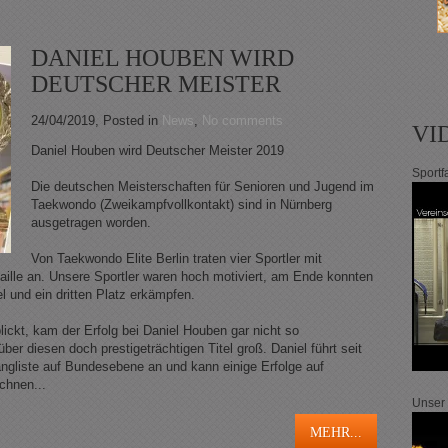
DANIEL HOUBEN WIRD
DEUTSCHER MEISTER
24/04/2019
, Posted in
News
,
No comments
VI
Daniel Houben wird Deutscher Meister 2019
Sportf
Die deutschen Meisterschaften für Senioren und Jugend im
Taekwondo (Zweikampfvollkontakt) sind in Nürnberg
ausgetragen worden.
Von Taekwondo Elite Berlin traten vier Sportler mit
ille an. Unsere Sportler waren hoch motiviert, am Ende konnten
tel und ein dritten Platz erkämpfen.
ckt, kam der Erfolg bei Daniel Houben gar nicht so
ber diesen doch prestigeträchtigen Titel groß. Daniel führt seit
ngliste auf Bundesebene an und kann einige Erfolge auf
chnen...
Unser
MEHR...