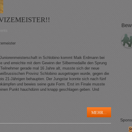
VIZEMEISTER!!
Bew
ents
zemeister
n Juniorenmeisterschaft in Schlobino kommt Maik Erdmann bei
le und erreichte mit dem Gewinn der Silbermedaille den Sprung
 Teilnehmer gerade mal 16 Jahre alt, musste sich der neue
 weißrussischen Provinz Schlobino ausgetragen wurde, gegen die
bis 21-Jährigen behaupten. Der Jungstar konnte sich nach fünf
hkämpfen und bewies seine gute Form. Erst im Finale musste
r einen Punkt hauchdünn und knapp geschlagen geben. Und
MEHR...
Spons