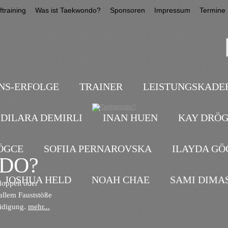
training
Was ist Taekwondo?
Sponsoren
Impressum
Termine
NS-ERFOLGE
TRAINER
LEISTUNGSKADE
DILARA DEMIRLI
INAN HUEN
KAY DRÖ
ÖGCE
SOFIIA PERNAROVSKA
ILAYDA GÖ
DO?
JOSHUA HELD
NOAH CHAE
SAMI DIMA
doppelt oder
allem Fauststöße
eidigung.
mehr...