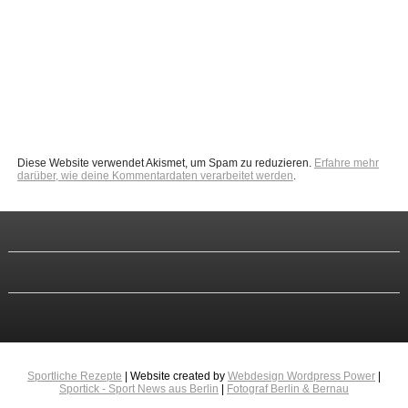
Diese Website verwendet Akismet, um Spam zu reduzieren.
Erfahre mehr
darüber, wie deine Kommentardaten verarbeitet werden
.
Sportliche Rezepte
| Website created by
Webdesign Wordpress Power
|
Sportick - Sport News aus Berlin
|
Fotograf Berlin & Bernau