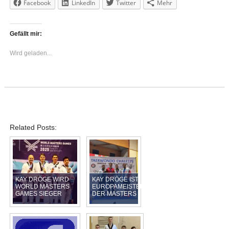
Facebook
LinkedIn
Twitter
Mehr
Gefällt mir:
Wird geladen...
Related Posts:
KAY DRÖGE WIRD
KAY DRÖGE IST
WORLD MASTERS
EUROPAMEISTER
GAMES SIEGER
DER MASTERS