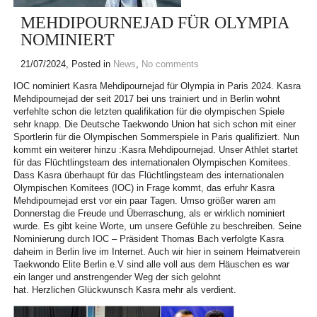
MEHDIPOURNEJAD FÜR OLYMPIA
NOMINIERT
21/07/2024
, Posted in
News
,
No comments
IOC nominiert Kasra Mehdipournejad für Olympia in Paris 2024. Kasra
Mehdipournejad der seit 2017 bei uns trainiert und in Berlin wohnt
verfehlte schon die letzten qualifikation für die olympischen Spiele
sehr knapp. Die Deutsche Taekwondo Union hat sich schon mit einer
Sportlerin für die Olympischen Sommerspiele in Paris qualifiziert. Nun
kommt ein weiterer hinzu :Kasra Mehdipournejad. Unser Athlet startet
für das Flüchtlingsteam des internationalen Olympischen Komitees.
Dass Kasra überhaupt für das Flüchtlingsteam des internationalen
Olympischen Komitees (IOC) in Frage kommt, das erfuhr Kasra
Mehdipournejad erst vor ein paar Tagen. Umso größer waren am
Donnerstag die Freude und Überraschung, als er wirklich nominiert
wurde. Es gibt keine Worte, um unsere Gefühle zu beschreiben. Seine
Nominierung durch IOC – Präsident Thomas Bach verfolgte Kasra
daheim in Berlin live im Internet. Auch wir hier in seinem Heimatverein
Taekwondo Elite Berlin e.V sind alle voll aus dem Häuschen es war
ein langer und anstrengender Weg der sich gelohnt
hat. Herzlichen Glückwunsch Kasra mehr als verdient.