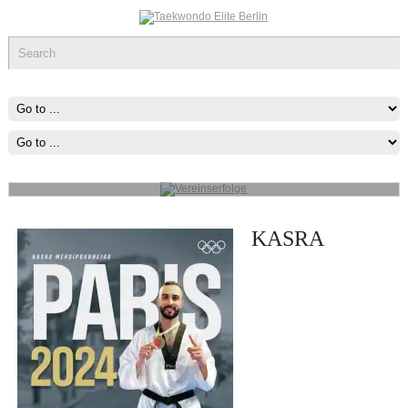
Vereinserfolge
Werde ein Teil des sportlichen Erfolg, was immer du tun kannst oder
wovon du träumst ,Fang Damit An!
mehr...
KASRA