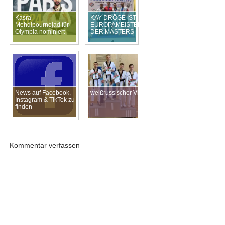
Kasra
KAY DRÖGE IST
Mehdipournejad für
EUROPAMEISTER
Olympia nominiert
DER MASTERS
News auf Facebook,
weißrussischer Vizemeister!!
Instagram & TikTok zu
finden
Kommentar verfassen