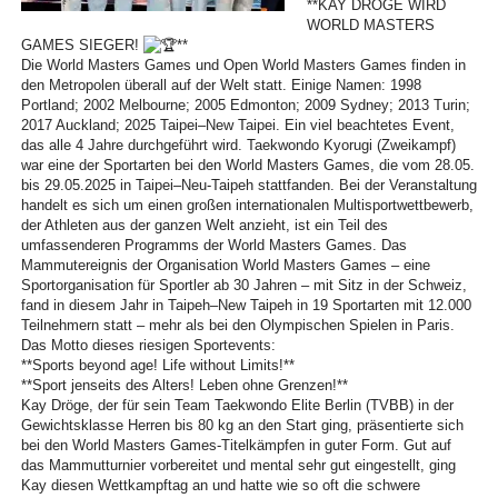
**KAY DRÖGE WIRD
WORLD MASTERS
GAMES SIEGER!
**
Die World Masters Games und Open World Masters Games finden in
den Metropolen überall auf der Welt statt. Einige Namen: 1998
Portland; 2002 Melbourne; 2005 Edmonton; 2009 Sydney; 2013 Turin;
2017 Auckland; 2025 Taipei–New Taipei. Ein viel beachtetes Event,
das alle 4 Jahre durchgeführt wird. Taekwondo Kyorugi (Zweikampf)
war eine der Sportarten bei den World Masters Games, die vom 28.05.
bis 29.05.2025 in Taipei–Neu-Taipeh stattfanden. Bei der Veranstaltung
handelt es sich um einen großen internationalen Multisportwettbewerb,
der Athleten aus der ganzen Welt anzieht, ist ein Teil des
umfassenderen Programms der World Masters Games. Das
Mammutereignis der Organisation World Masters Games – eine
Sportorganisation für Sportler ab 30 Jahren – mit Sitz in der Schweiz,
fand in diesem Jahr in Taipeh–New Taipeh in 19 Sportarten mit 12.000
Teilnehmern statt – mehr als bei den Olympischen Spielen in Paris.
Das Motto dieses riesigen Sportevents:
**Sports beyond age! Life without Limits!**
**Sport jenseits des Alters! Leben ohne Grenzen!**
Kay Dröge, der für sein Team Taekwondo Elite Berlin (TVBB) in der
Gewichtsklasse Herren bis 80 kg an den Start ging, präsentierte sich
bei den World Masters Games-Titelkämpfen in guter Form. Gut auf
das Mammutturnier vorbereitet und mental sehr gut eingestellt, ging
Kay diesen Wettkampftag an und hatte wie so oft die schwere