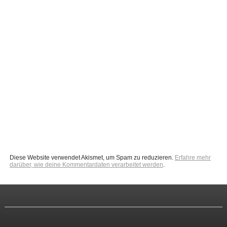
Diese Website verwendet Akismet, um Spam zu reduzieren.
Erfahre mehr
darüber, wie deine Kommentardaten verarbeitet werden
.