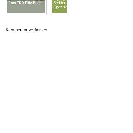
from TKD Elite Berlin
Serbien
Open from
Mohammed
Mansour
Kommentar verfassen