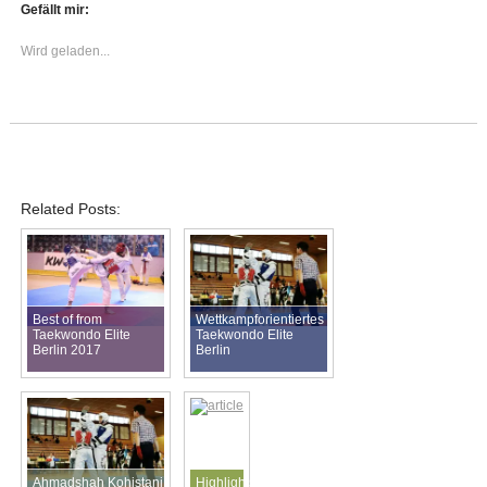
Gefällt mir:
Wird geladen...
Related Posts:
Best of from
Wettkampforientiertes
Taekwondo Elite
Taekwondo Elite
Berlin 2017
Berlin
Ahmadshah Kohistani
Highlights