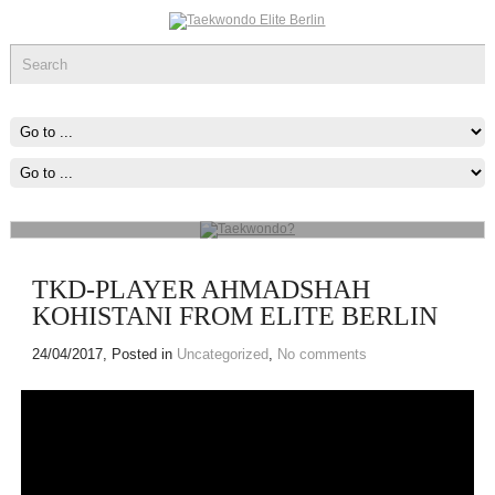
Taekwondo?
Kopfhöhe, gedreht, gesprungen, doppelt oder dreifach und
Fausttechniken, vor allem Fauststöße zum Angriff und Blocks zur
Verteidigung.
mehr...
TKD-PLAYER AHMADSHAH
KOHISTANI FROM ELITE BERLIN
24/04/2017
, Posted in
Uncategorized
,
No comments