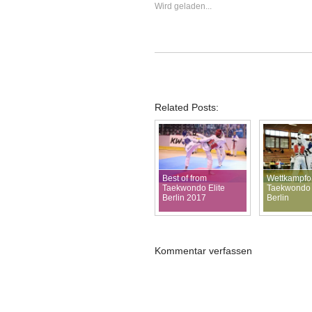
Wird geladen...
Related Posts:
Best of from
Wettkampfor
Taekwondo Elite
Taekwondo 
Berlin 2017
Berlin
Kommentar verfassen