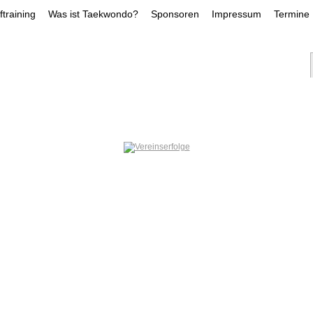
training
Was ist Taekwondo?
Sponsoren
Impressum
Termine
NS-ERFOLGE
TRAINER
LEISTUNGSKADE
DILARA DEMIRLI
INAN HUEN
KAY DRÖ
ÖGCE
SOFIIA PERNAROVSKA
ILAYDA GÖ
RFOLGE
JOSHUA HELD
NOAH CHAE
SAMI DIMA
folg, was immer du
t ,Fang Damit An!