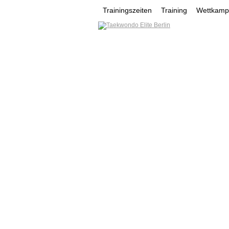
Trainingszeiten
Training
Wettkampf
HOME
NEWS
VEREI
MOHAMAD MAHMOUD
YURII LYNOK
YUSUF G
VEREINSE
NONTAWAT YOOSOMSRI
Werde ein Teil des sportlichen Er
tun kannst oder wovon du träums
mehr...