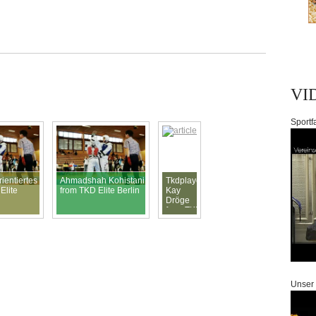
VI
Sportf
ientiertes
Ahmadshah Kohistani
Tkdplayer
Elite
from TKD Elite Berlin
Kay
Dröge
from TKD
Elite
Berlin
Unser