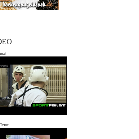
DEO
anat
 Team