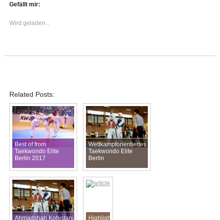
Gefällt mir:
Wird geladen...
Related Posts:
Best of from
Wettkampforientiertes
Taekwondo Elite
Taekwondo Elite
Berlin 2017
Berlin
Ahmadshah Kohistani
Highlights