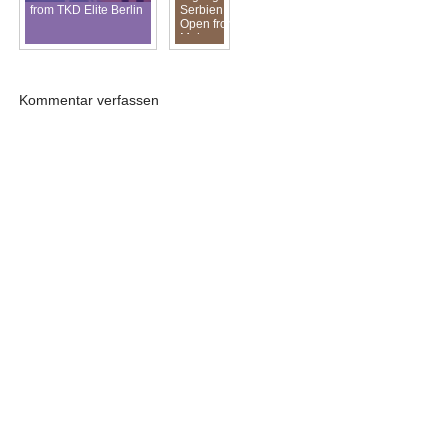
from TKD Elite Berlin
Serbien
Open from
Mohammed
Mansour
Kommentar verfassen