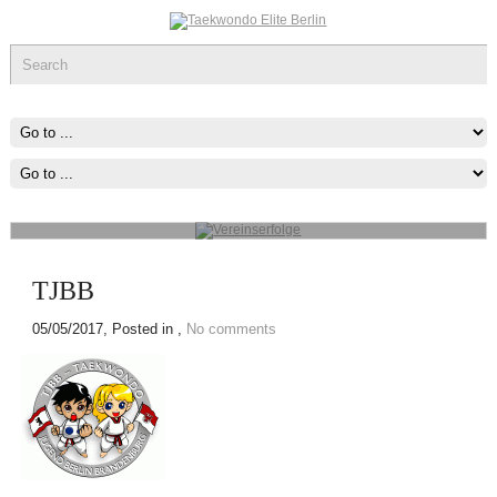
Vereinserfolge
Werde ein Teil des sportlichen Erfolg, was immer du tun kannst oder
wovon du träumst ,Fang Damit An!
mehr...
TJBB
05/05/2017
, Posted in ,
No comments