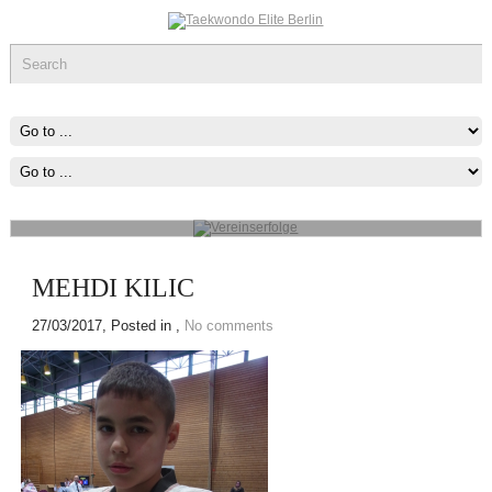
Vereinserfolge
Werde ein Teil des sportlichen Erfolg, was immer du tun kannst oder
wovon du träumst ,Fang Damit An!
mehr...
MEHDI KILIC
27/03/2017
, Posted in ,
No comments