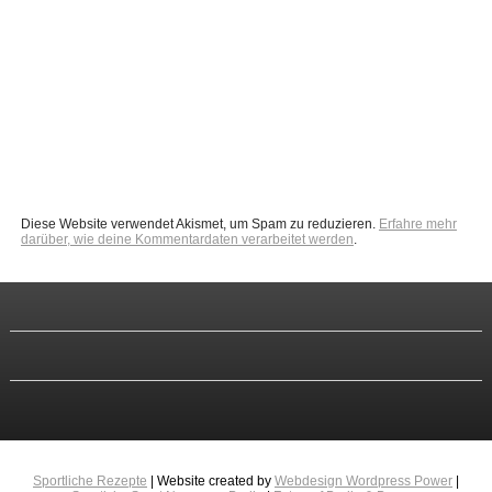
Diese Website verwendet Akismet, um Spam zu reduzieren.
Erfahre mehr
darüber, wie deine Kommentardaten verarbeitet werden
.
Sportliche Rezepte
| Website created by
Webdesign Wordpress Power
|