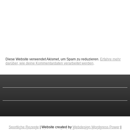
Diese Website verwendet Akismet, um Spam zu reduzieren.
Erfahre mehr
darüber, wie deine Kommentardaten verarbeitet werden
.
Sportliche Rezepte
| Website created by
Webdesign Wordpress Power
|