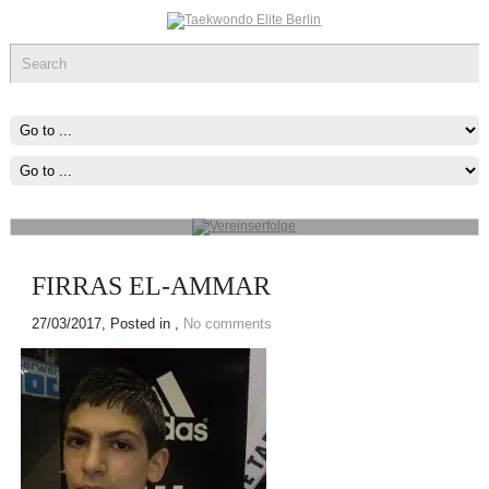
Vereinserfolge
Werde ein Teil des sportlichen Erfolg, was immer du tun kannst oder
wovon du träumst ,Fang Damit An!
mehr...
FIRRAS EL-AMMAR
27/03/2017
, Posted in ,
No comments