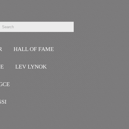
R
HALL OF FAME
GE
LEV LYNOK
GCE
SSI