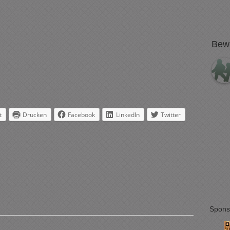
Bew
t
Drucken
Facebook
LinkedIn
Twitter
Spons