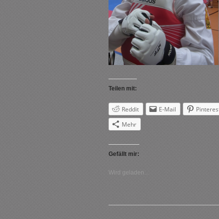
Teilen mit:
Reddit
E-Mail
Pinteres
Mehr
Gefällt mir:
Wird geladen...