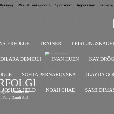
training
Was ist Taekwondo?
Sponsoren
Impressum
Termine
NS-ERFOLGE
TRAINER
LEISTUNGSKADE
DILARA DEMIRLI
INAN HUEN
KAY DRÖ
ÖGCE
SOFIIA PERNAROVSKA
ILAYDA GÖ
RFOLGE
JOSHUA HELD
NOAH CHAE
SAMI DIMA
folg, was immer du
t ,Fang Damit An!