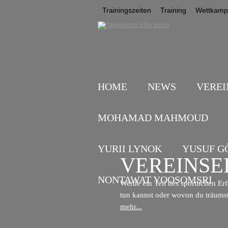
Trainingszeiten
Training
Wettkampf
HOME
NEWS
VEREI
MOHAMAD MAHMOUD
YURII LYNOK
YUSUF G
VEREINSE
NONTAWAT YOOSOMSRI
Werde ein Teil des sportlichen Er
tun kannst oder wovon du träums
mehr...