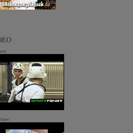
DEO
anat
 Team