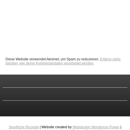
Diese Website verwendet Akismet, um Spam zu reduzieren.
Erfahre mehr
darüber, wie deine Kommentardaten verarbeitet werden
.
Sportliche Rezepte
| Website created by
Webdesign Wordpress Power
|