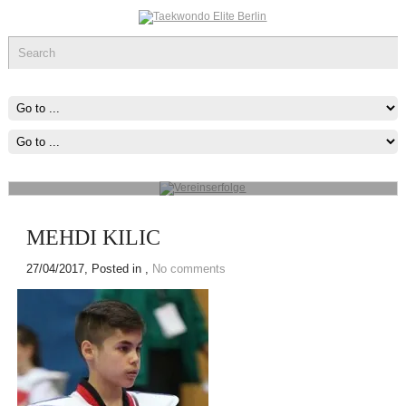
Vereinserfolge
Werde ein Teil des sportlichen Erfolg, was immer du tun kannst oder
wovon du träumst ,Fang Damit An!
mehr...
MEHDI KILIC
27/04/2017
, Posted in ,
No comments