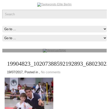
Vereinserfolge
Werde ein Teil des sportlichen Erfolg, was immer du tun kannst oder
wovon du träumst ,Fang Damit An!
mehr...
19904823_10207388592192893_6802302
19/07/2017
, Posted in ,
No comments