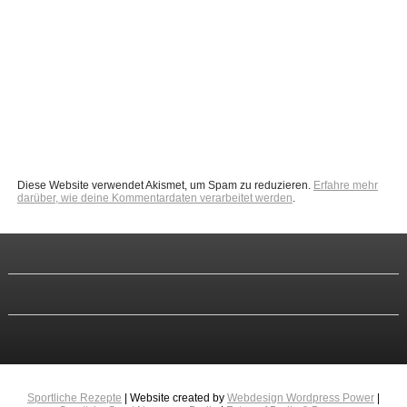
Diese Website verwendet Akismet, um Spam zu reduzieren.
Erfahre mehr
darüber, wie deine Kommentardaten verarbeitet werden
.
Sportliche Rezepte
| Website created by
Webdesign Wordpress Power
|