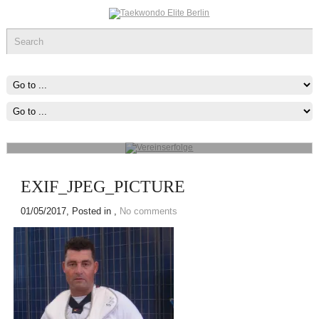
Vereinserfolge
Werde ein Teil des sportlichen Erfolg, was immer du tun kannst oder
wovon du träumst ,Fang Damit An!
mehr...
EXIF_JPEG_PICTURE
01/05/2017
, Posted in ,
No comments