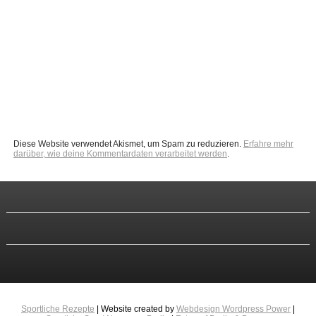
Diese Website verwendet Akismet, um Spam zu reduzieren.
Erfahre mehr
darüber, wie deine Kommentardaten verarbeitet werden
.
Sportliche Rezepte
| Website created by
Webdesign Wordpress Power
|