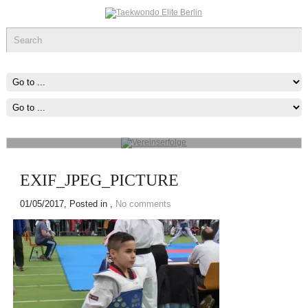
Vereinserfolge
Werde ein Teil des sportlichen Erfolg, was immer du tun kannst oder
wovon du träumst ,Fang Damit An!
mehr...
EXIF_JPEG_PICTURE
01/05/2017
, Posted in ,
No comments