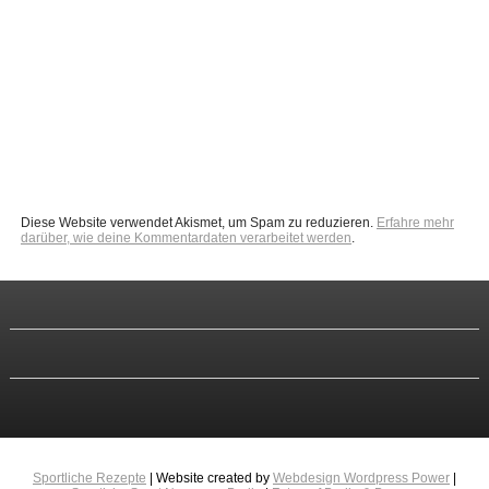
Diese Website verwendet Akismet, um Spam zu reduzieren.
Erfahre mehr
darüber, wie deine Kommentardaten verarbeitet werden
.
Sportliche Rezepte
| Website created by
Webdesign Wordpress Power
|