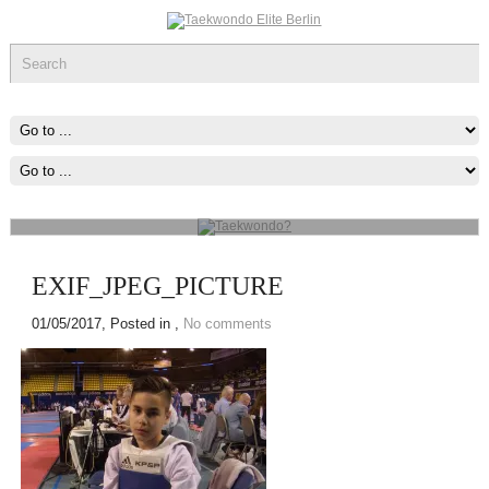
Taekwondo?
Kopfhöhe, gedreht, gesprungen, doppelt oder dreifach und
Fausttechniken, vor allem Fauststöße zum Angriff und Blocks zur
Verteidigung.
mehr...
EXIF_JPEG_PICTURE
01/05/2017
, Posted in ,
No comments