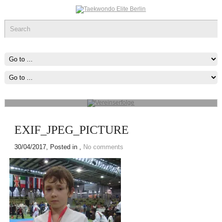
Vereinserfolge
Werde ein Teil des sportlichen Erfolg, was immer du tun kannst oder
wovon du träumst ,Fang Damit An!
mehr...
EXIF_JPEG_PICTURE
30/04/2017
, Posted in ,
No comments