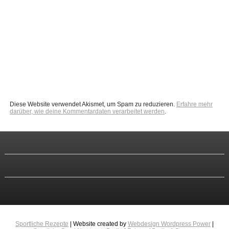
Diese Website verwendet Akismet, um Spam zu reduzieren.
Erfahre mehr
darüber, wie deine Kommentardaten verarbeitet werden
.
Sportliche Rezepte
| Website created by
Webdesign Wordpress Power
|