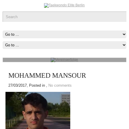
Vereinserfolge
Werde ein Teil des sportlichen Erfolg, was immer du tun kannst oder
wovon du träumst ,Fang Damit An!
mehr...
MOHAMMED MANSOUR
27/03/2017
, Posted in ,
No comments