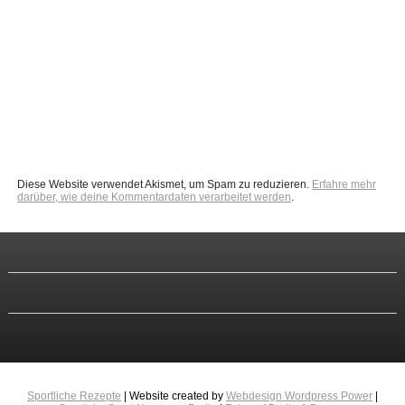
Diese Website verwendet Akismet, um Spam zu reduzieren.
Erfahre mehr
darüber, wie deine Kommentardaten verarbeitet werden
.
Sportliche Rezepte
| Website created by
Webdesign Wordpress Power
|