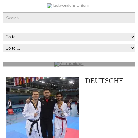
Vereinserfolge
Werde ein Teil des sportlichen Erfolg, was immer du tun kannst oder
wovon du träumst ,Fang Damit An!
mehr...
DEUTSCHE