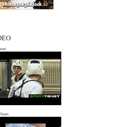
DEO
anat
 Team