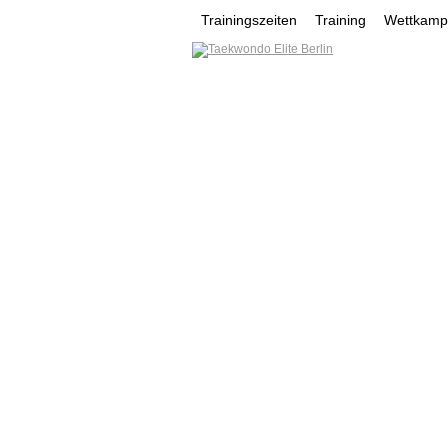
Trainingszeiten
Training
Wettkampf
HOME
NEWS
VEREI
MOHAMAD MAHMOUD
YURII LYNOK
YUSUF G
AKTUELL
NONTAWAT YOOSOMSRI
NEWS
Man muss das Unmögliche versu
Mögliche zu erreichen
mehr...