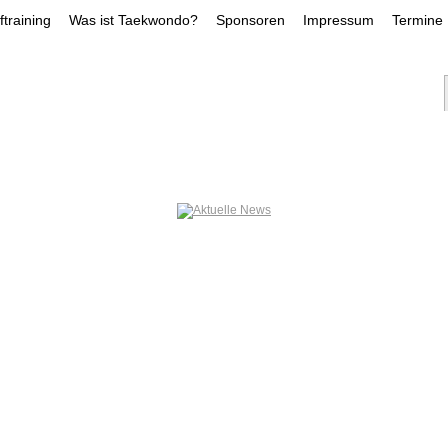
training
Was ist Taekwondo?
Sponsoren
Impressum
Termine
NS-ERFOLGE
TRAINER
LEISTUNGSKADE
DILARA DEMIRLI
INAN HUEN
KAY DRÖ
ÖGCE
SOFIIA PERNAROVSKA
ILAYDA GÖ
E
JOSHUA HELD
NOAH CHAE
SAMI DIMA
chen, um das