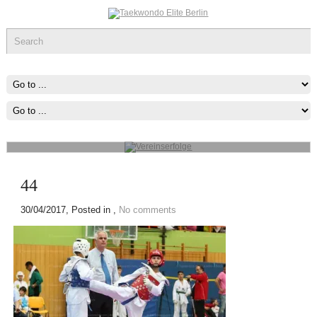
Vereinserfolge
Werde ein Teil des sportlichen Erfolg, was immer du tun kannst oder
wovon du träumst ,Fang Damit An!
mehr...
44
30/04/2017
, Posted in ,
No comments