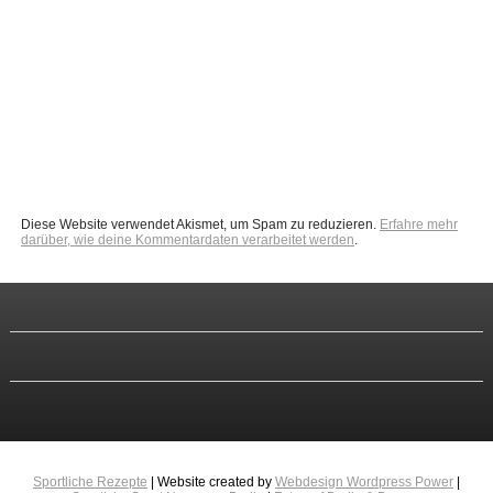
Diese Website verwendet Akismet, um Spam zu reduzieren.
Erfahre mehr
darüber, wie deine Kommentardaten verarbeitet werden
.
Sportliche Rezepte
| Website created by
Webdesign Wordpress Power
|