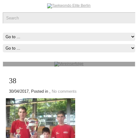
Vereinserfolge
Werde ein Teil des sportlichen Erfolg, was immer du tun kannst oder
wovon du träumst ,Fang Damit An!
mehr...
38
30/04/2017
, Posted in ,
No comments