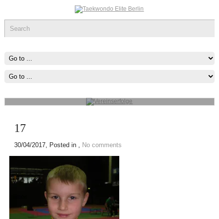
Vereinserfolge
Werde ein Teil des sportlichen Erfolg, was immer du tun kannst oder
wovon du träumst ,Fang Damit An!
mehr...
17
30/04/2017
, Posted in ,
No comments