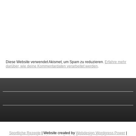
Diese Website verwendet Akismet, um Spam zu reduzieren.
Erfahre mehr
darüber, wie deine Kommentardaten verarbeitet werden
.
Sportliche Rezepte
| Website created by
Webdesign Wordpress Power
|