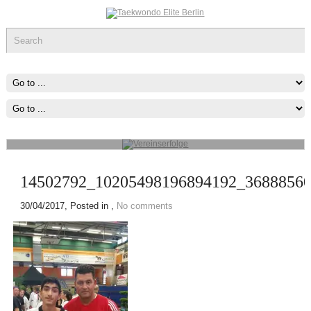
Vereinserfolge
Werde ein Teil des sportlichen Erfolg, was immer du tun kannst oder
wovon du träumst ,Fang Damit An!
mehr...
14502792_10205498196894192_3688856
30/04/2017
, Posted in ,
No comments