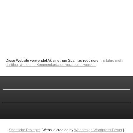
Diese Website verwendet Akismet, um Spam zu reduzieren.
Erfahre mehr
darüber, wie deine Kommentardaten verarbeitet werden
.
Sportliche Rezepte
| Website created by
Webdesign Wordpress Power
|