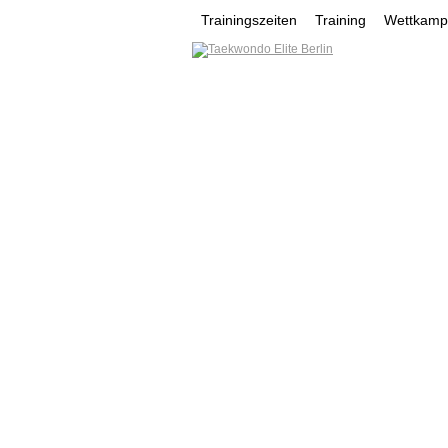
Trainingszeiten
Training
Wettkampf
HOME
NEWS
VEREI
MOHAMAD MAHMOUD
YURII LYNOK
YUSUF G
VEREINSE
NONTAWAT YOOSOMSRI
Werde ein Teil des sportlichen Er
tun kannst oder wovon du träums
mehr...