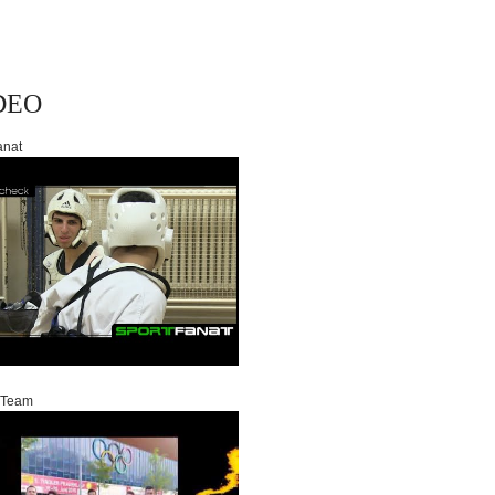
DEO
anat
 Team