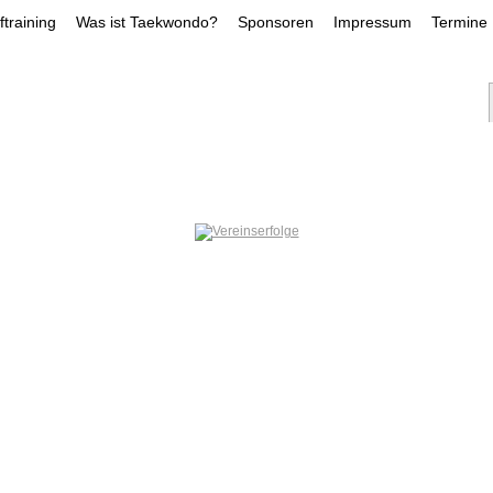
training
Was ist Taekwondo?
Sponsoren
Impressum
Termine
NS-ERFOLGE
TRAINER
LEISTUNGSKADE
DILARA DEMIRLI
INAN HUEN
KAY DRÖ
ÖGCE
SOFIIA PERNAROVSKA
ILAYDA GÖ
RFOLGE
JOSHUA HELD
NOAH CHAE
SAMI DIMA
folg, was immer du
t ,Fang Damit An!